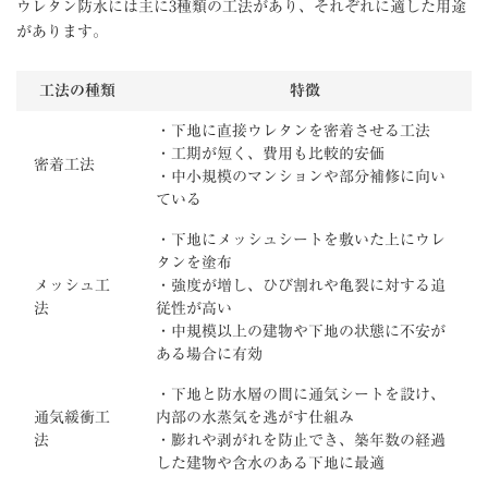
ウレタン防水には主に3種類の工法があり、それぞれに適した用途
があります。
工法の種類
特徴
・下地に直接ウレタンを密着させる工法
・工期が短く、費用も比較的安価
密着工法
・中小規模のマンションや部分補修に向い
ている
・下地にメッシュシートを敷いた上にウレ
タンを塗布
メッシュ工
・強度が増し、ひび割れや亀裂に対する追
法
従性が高い
・中規模以上の建物や下地の状態に不安が
ある場合に有効
・下地と防水層の間に通気シートを設け、
通気緩衝工
内部の水蒸気を逃がす仕組み
法
・膨れや剥がれを防止でき、築年数の経過
した建物や含水のある下地に最適