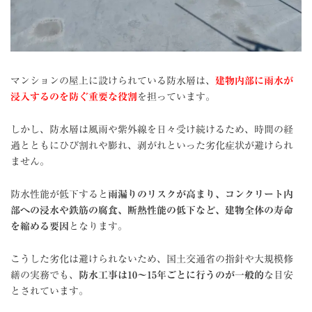
マンションの屋上に設けられている防水層は、
建物内部に雨水が
浸入するのを防ぐ重要な役割
を担っています。
しかし、防水層は風雨や紫外線を日々受け続けるため、時間の経
過とともにひび割れや膨れ、剥がれといった劣化症状が避けられ
ません。
防水性能が低下すると
雨漏りのリスクが高まり、コンクリート内
部への浸水や鉄筋の腐食、断熱性能の低下など、建物全体の寿命
を縮める要因
となります。
こうした劣化は避けられないため、国土交通省の指針や大規模修
繕の実務でも、
防水工事は10〜15年ごとに行うのが一般的
な目安
とされています。