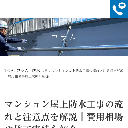
コ
ナ
ン
ビ
テ
ゲ
コラム
ン
ー
ツ
シ
へ
ョ
ス
ン
キ
に
ッ
移
TOP
コラム
防水工事
›
›
›
マンション屋上防水工事の流れと注意点を解説
プ
動
｜費用相場や施工実績も紹介
マンション屋上防水工事の流
れと注意点を解説｜費用相場