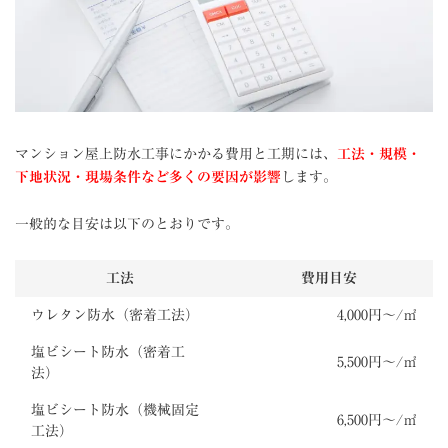
マンション屋上防水工事にかかる費用と工期には、
工法・規模・
下地状況・現場条件など多くの要因が影響
します。
一般的な目安は以下のとおりです。
工法
費用目安
ウレタン防水（密着工法）
4,000円〜/㎡
塩ビシート防水（密着工
5,500円〜/㎡
法）
塩ビシート防水（機械固定
6,500円〜/㎡
工法）