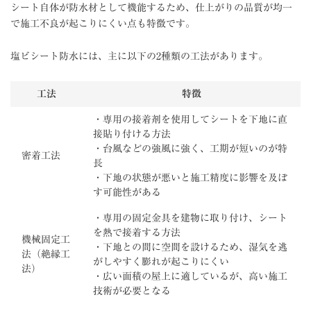
シート自体が防水材として機能するため、仕上がりの品質が均一
で施工不良が起こりにくい点も特徴です。
塩ビシート防水には、主に以下の2種類の工法があります。
工法
特徴
・専用の接着剤を使用してシートを下地に直
接貼り付ける方法
・台風などの強風に強く、工期が短いのが特
密着工法
長
・下地の状態が悪いと施工精度に影響を及ぼ
す可能性がある
・専用の固定金具を建物に取り付け、シート
を熱で接着する方法
機械固定工
・下地との間に空間を設けるため、湿気を逃
法（絶縁工
がしやすく膨れが起こりにくい
法）
・広い面積の屋上に適しているが、高い施工
技術が必要となる