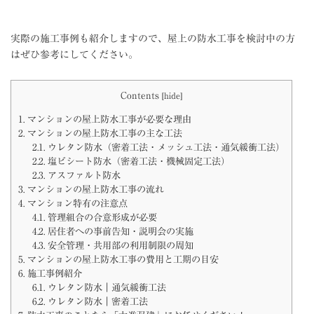
実際の施工事例も紹介しますので、屋上の防水工事を検討中の方
はぜひ参考にしてください。
Contents
[
hide
]
1.
マンションの屋上防水工事が必要な理由
2.
マンションの屋上防水工事の主な工法
2.1.
ウレタン防水（密着工法・メッシュ工法・通気緩衝工法）
2.2.
塩ビシート防水（密着工法・機械固定工法）
2.3.
アスファルト防水
3.
マンションの屋上防水工事の流れ
4.
マンション特有の注意点
4.1.
管理組合の合意形成が必要
4.2.
居住者への事前告知・説明会の実施
4.3.
安全管理・共用部の利用制限の周知
5.
マンションの屋上防水工事の費用と工期の目安
6.
施工事例紹介
6.1.
ウレタン防水｜通気緩衝工法
6.2.
ウレタン防水｜密着工法