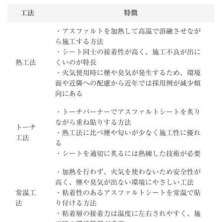
工法
特徴
・アスファルトを加熱して高温で溶融させなが
ら施工する方法
・シート同士の接着性が高く、施工不良が出に
熱工法
くいのが特長
・火気使用時に煙や臭気が発生するため、環境
面や近隣への配慮から近年では採用例が減少傾
向にある
・トーチバーナーでアスファルトシートを炙り
ながら重ね貼りする方法
トーチ
・熱工法に比べ煙や匂いが少なく施工性に優れ
工法
る
・シートを適切に炙るには熟練した技術が必要
・加熱を行わず、火気を使わないため安全性が
高く、煙や臭気が出ない環境にやさしい工法
常温工
・粘着性のあるアスファルトシートを常温で貼
法
り付ける方法
・粘着層の接着力は温度に左右されやすく、施