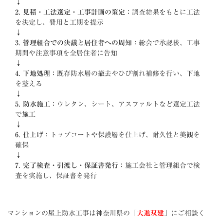
↓
2. 見積・工法選定・工事計画の策定：
調査結果をもとに工法
を決定し、費用と工期を提示
↓
3. 管理組合での決議と居住者への周知：
総会で承認後、工事
期間や注意事項を全居住者に告知
↓
4. 下地処理：
既存防水層の撤去やひび割れ補修を行い、下地
を整える
↓
5. 防水施工：
ウレタン、シート、アスファルトなど選定工法
で施工
↓
6. 仕上げ：
トップコートや保護層を仕上げ、耐久性と美観を
確保
↓
7. 完了検査・引渡し・保証書発行：
施工会社と管理組合で検
査を実施し、保証書を発行
マンションの屋上防水工事は神奈川県の「
大進双建
」にご相談く