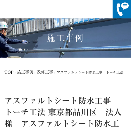
コ
ナ
ン
ビ
テ
ゲ
施工事例
ン
ー
ツ
シ
へ
ョ
ス
ン
キ
に
ッ
移
TOP
施工事例
改修工事
›
›
›
アスファルトシート防水工事 トーチ工法
プ
動
アスファルトシート防水工事
トーチ工法
東京都品川区 法人
様 アスファルトシート防水工