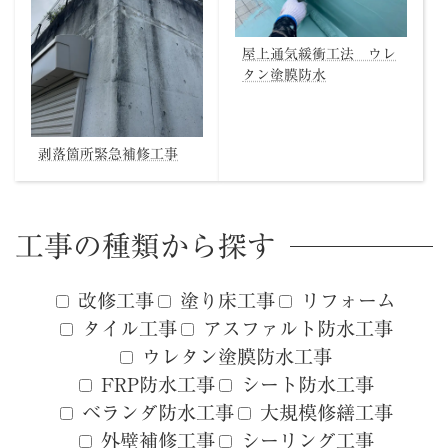
屋上通気緩衝工法 ウレ
タン塗膜防水
剥落箇所緊急補修工事
工事の種類から探す
改修工事
塗り床工事
リフォーム
タイル工事
アスファルト防水工事
ウレタン塗膜防水工事
FRP防水工事
シート防水工事
ベランダ防水工事
大規模修繕工事
外壁補修工事
シーリング工事