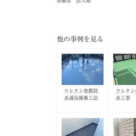
依頼者 法人様
他の事例を見る
ウレタン塗膜防
ウレタン
水通気緩衝工法
水工事