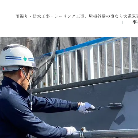
コ
ナ
ン
ビ
雨漏り・防水工事・シーリング工事、屋根外壁の事なら大進双
テ
ゲ
事
ン
ー
ツ
シ
へ
ョ
ス
ン
キ
に
ッ
移
プ
動