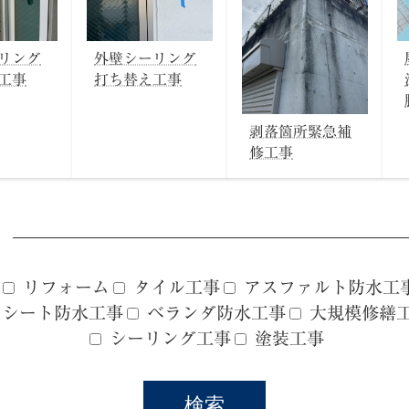
リング
外壁シーリング
工事
打ち替え工事
剥落箇所緊急補
修工事
リフォーム
タイル工事
アスファルト防水工
シート防水工事
ベランダ防水工事
大規模修繕
シーリング工事
塗装工事
検索