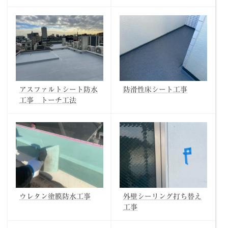
アスファルトシート防水
防滑性床シート工事
工事 トーチ工法
ウレタン塗膜防水工事
外壁シーリング打ち替え
工事