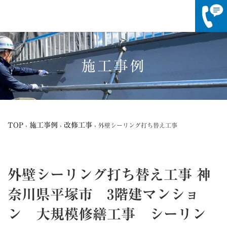
コ
ナ
ン
ビ
テ
ゲ
施工事例
ン
ー
ツ
シ
へ
ョ
ス
ン
キ
に
ッ
移
TOP
施工事例
改修工事
›
›
›
外壁シーリング打ち替え工事
プ
動
外壁シーリング打ち替え工事
神
奈川県平塚市 3階建マンショ
ン 大規模修繕工事 シーリン