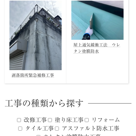
屋上通気緩衝工法 ウレ
タン塗膜防水
剥落箇所緊急補修工事
工事の種類から探す
改修工事
塗り床工事
リフォーム
タイル工事
アスファルト防水工事