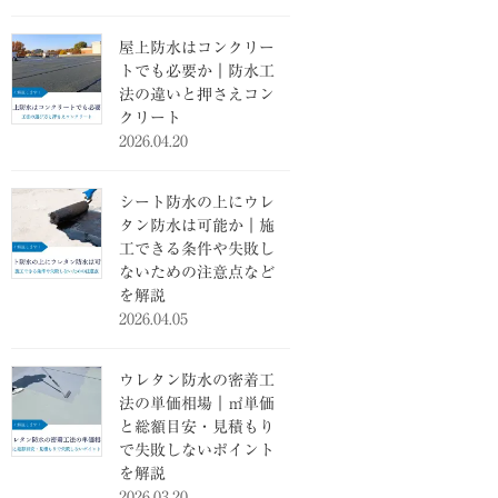
屋上防水はコンクリー
トでも必要か｜防水工
法の違いと押さえコン
クリート
2026.04.20
シート防水の上にウレ
タン防水は可能か｜施
工できる条件や失敗し
ないための注意点など
を解説
2026.04.05
ウレタン防水の密着工
法の単価相場｜㎡単価
と総額目安・見積もり
で失敗しないポイント
を解説
2026.03.20