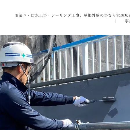
コ
ナ
ン
ビ
雨漏り・防水工事・シーリング工事、屋根外壁の事なら大進双
テ
ゲ
事
ン
ー
ツ
シ
へ
ョ
ス
ン
キ
に
ッ
移
プ
動