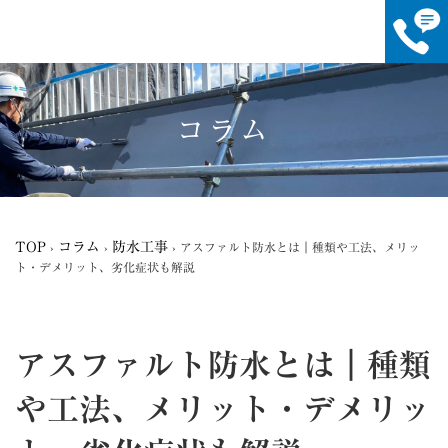
コ
ナ
ン
ビ
テ
ゲ
コラム
ン
ー
ツ
シ
へ
ョ
ス
ン
キ
に
ッ
移
TOP
コラム
防水工事
›
›
›
アスファルト防水とは｜種類や工法、メリッ
プ
動
ト・デメリット、劣化症状も解説
アスファルト防水とは｜種類
や工法、メリット・デメリッ