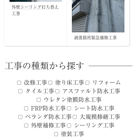
外壁シーリング打ち替え
工事
剥落箇所緊急補修工事
工事の種類から探す
改修工事
塗り床工事
リフォーム
タイル工事
アスファルト防水工事
ウレタン塗膜防水工事
FRP防水工事
シート防水工事
ベランダ防水工事
大規模修繕工事
外壁補修工事
シーリング工事
塗装工事