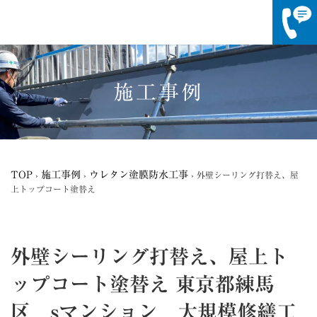
コ
ナ
ン
ビ
テ
ゲ
施工事例
ン
ー
ツ
シ
へ
ョ
ス
ン
キ
に
ッ
移
TOP
施工事例
ウレタン塗膜防水工事
›
›
›
外壁シーリング打替え、屋
プ
動
上トップコート塗替え
外壁シーリング打替え、屋上ト
ップコート塗替え
東京都練馬
区 sマンション 大規模修繕工