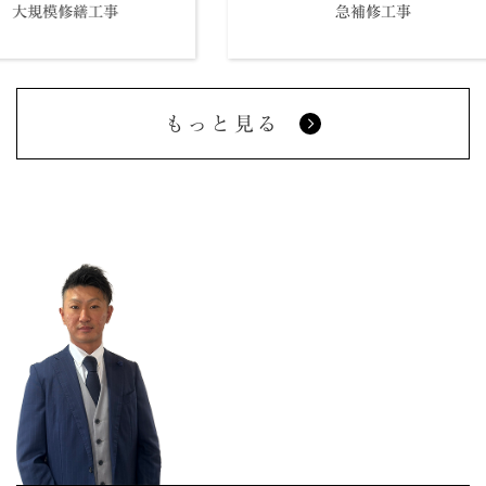
様 大規模修繕工事
急補修工事
もっと見る