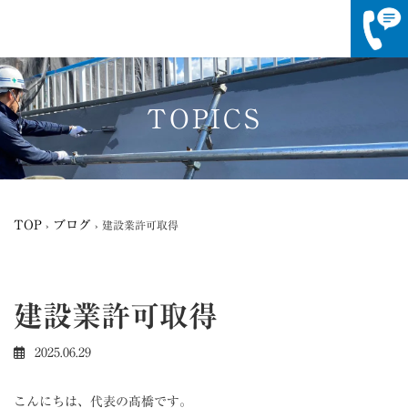
コ
ナ
ン
ビ
テ
ゲ
TOPICS
ン
ー
ツ
シ
へ
ョ
ス
ン
キ
に
ッ
移
TOP
ブログ
›
›
建設業許可取得
プ
動
建設業許可取得
2025.06.29
こんにちは、代表の髙橋です。