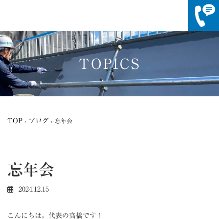
コ
ナ
ン
ビ
テ
ゲ
TOPICS
ン
ー
ツ
シ
へ
ョ
ス
ン
キ
に
ッ
移
TOP
ブログ
›
›
忘年会
プ
動
忘年会
2024.12.15
こんにちは。代表の高橋です！